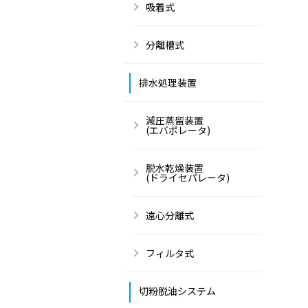
吸着式
分離槽式
排水処理装置
減圧蒸留装置
(エバポレータ)
脱水乾燥装置
(ドライセパレータ)
遠心分離式
フィルタ式
切粉脱油システム