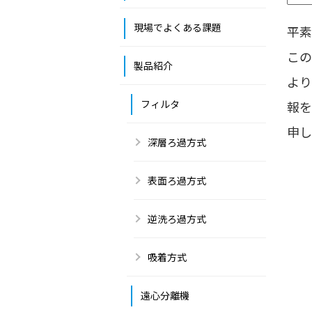
現場でよくある課題
平素
この
製品紹介
より
フィルタ
報を
申し
深層ろ過方式
表面ろ過方式
逆洗ろ過方式
吸着方式
遠心分離機