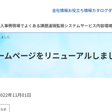
会社情報
お役立ち情報
カタログダ
導入事例
現場でよくある課題
遠隔監視システム
サービス内容
環
しました
ームページをリニューアルしま
2022年11月01日
知らせ