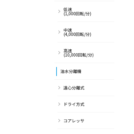
低速
(1,000回転/分)
中速
(4,000回転/分)
高速
(10,000回転/分)
油水分離機
遠心分離式
ドライ方式
コアレッサ