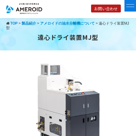
お問い合わせ
TOP
>
製品紹介
>
アメロイドの油水分離機について
>
遠心ドライ装置MJ
型
遠心ドライ装置MJ型