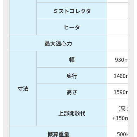
ミストコレクタ
ヒータ
最大遠心力
幅
930mm
奥行
1460mm
寸法
高さ
1590mm
(高さ
上部開放代
+150mm)
概算重量
500kg