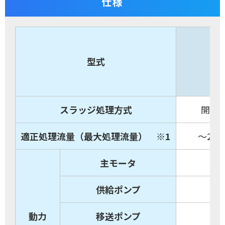
仕様
型式
スラッジ処理方式
開放
適正処理流量（最大処理流量） ※1
～22L
主モータ
供給ポンプ
動力
移送ポンプ