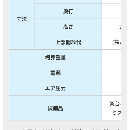
奥行
173
寸法
高さ
200
上部開放代
(高さ+4
概算重量
80
電源
エア圧力
架台、供
装備品
ミスト