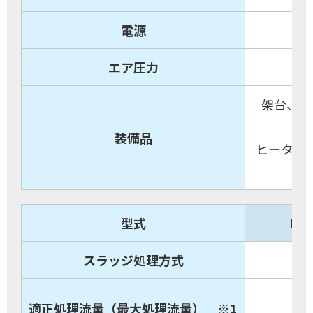
電源
エア圧力
架台、供
装備品
ヒータ、
型式
MJ-
スラッジ処理方式
適正処理流量（最大処理流量） ※1