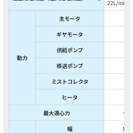
22L/min（
主モータ
3.
ギヤモータ
0.
供給ポンプ
0.7
動力
移送ポンプ
0.7
ミストコレクタ
0.
ヒータ
6.
最大遠心力
～32
幅
153