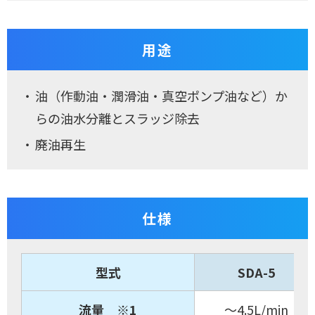
用途
油（作動油・潤滑油・真空ポンプ油など）か
らの油水分離とスラッジ除去
廃油再生
仕様
型式
SDA-5
流量 ※1
～4.5L/min