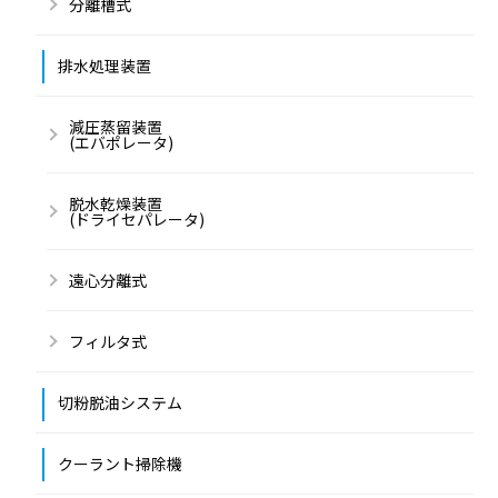
分離槽式
排水処理装置
減圧蒸留装置
(エバポレータ)
脱水乾燥装置
(ドライセパレータ)
遠心分離式
フィルタ式
切粉脱油システム
クーラント掃除機