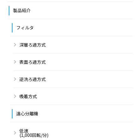
製品紹介
フィルタ
深層ろ過方式
表面ろ過方式
逆洗ろ過方式
吸着方式
遠心分離機
低速
(1,000回転/分)