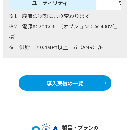
ユーティリティー
電源：
※1 廃液の状態により変わります。
※2 電源AC200V 3φ（オプション：AC400V仕
様）
※ 供給エア0.4MPa以上 1㎥（ANR）/H
導入実績の一覧
製品・プランの