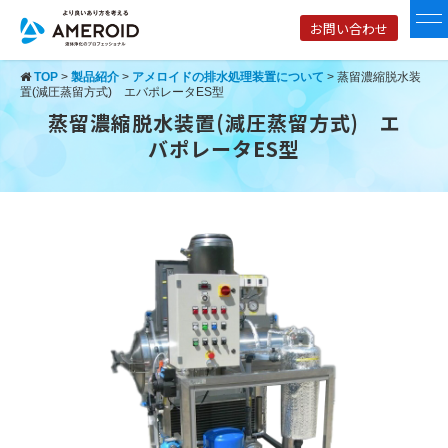
お問い合わせ
TOP
>
製品紹介
>
アメロイドの排水処理装置について
>
蒸留濃縮脱水装
置(減圧蒸留方式) エバポレータES型
蒸留濃縮脱水装置(減圧蒸留方式) エ
バポレータES型