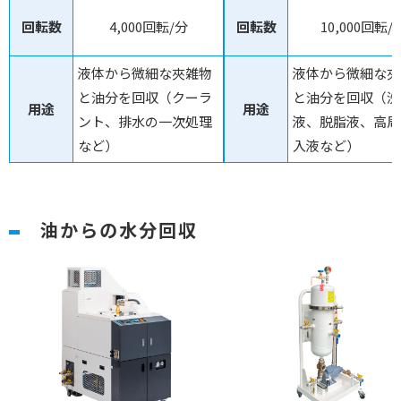
回転数
4,000回転/分
回転数
10,000回転/
液体から微細な夾雑物
液体から微細な夾
と油分を回収（クーラ
と油分を回収（洗
用途
用途
ント、排水の一次処理
液、脱脂液、高周
など）
入液など）
油からの水分回収