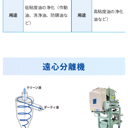
低粘度油の浄化（作動
高粘度油の浄化（
用途
油、洗浄油、防錆油な
用途
油など）
ど）
遠心分離機