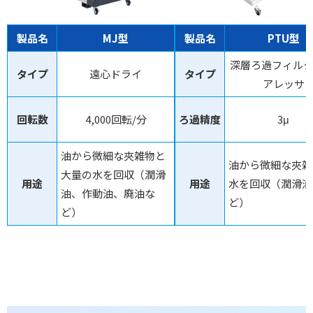
製品名
MJ型
製品名
PTU型
深層ろ過フィルタ
タイプ
遠心ドライ
タイプ
アレッサ
回転数
4,000回転/分
ろ過精度
3μ
油から微細な夾雑物と
油から微細な夾雑
大量の水を回収（潤滑
用途
用途
水を回収（潤滑油
油、作動油、廃油な
ど）
ど）