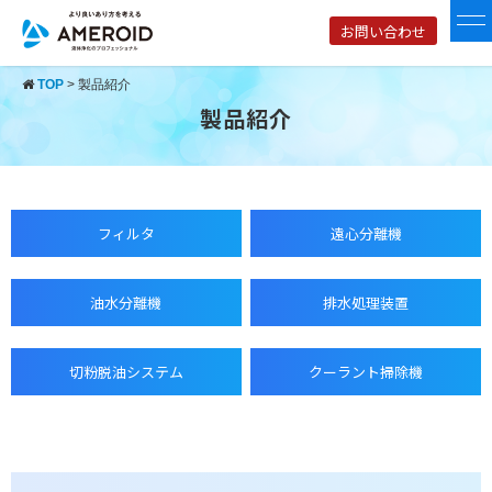
お問い合わせ
TOP
>
製品紹介
製品紹介
フィルタ
遠心分離機
油水分離機
排水処理装置
切粉脱油システム
クーラント掃除機