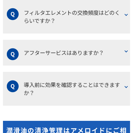
水分量や混ざり方など、状態によって除去効果は異なりま
す。
フィルタエレメントの交換頻度はどのく
らいですか？
実油によるテストで水分除去効果をご確認いただけます。
まずはお気軽にご相談ください。
油の汚れの程度により異なりますが、半年～1年程度になる
よう機種選定します。
アフターサービスはありますか？
実際には遠隔監視によりフィルタの稼働状況を常時モニタ
リングし、最適なタイミングで交換していただけます。
遠隔監視による運転データや汚染度のモニタリングに加
え、定期点検やフィルタ交換、緊急対応などのメンテナン
導入前に効果を確認することはできます
か？
スサービスに対応しています。潤滑油の清浄度維持はもち
ろん、お客様の運用負担軽減もサポートいたします。
はい、ラボテストや実機テストにて実際の油での効果確認
が可能です。
潤滑油の清浄管理はアメロイドにご相