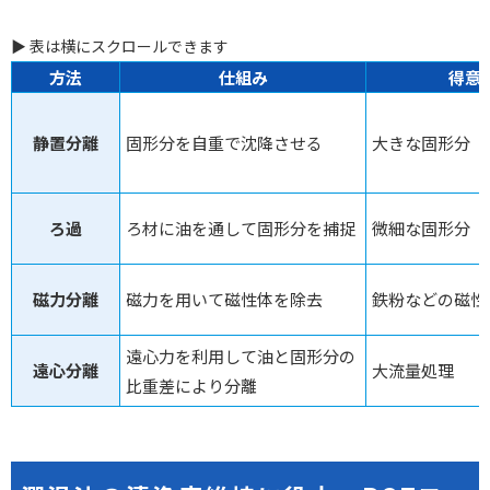
▶ 表は横にスクロールできます
方法
仕組み
得意
静置分離
固形分を自重で沈降させる
大きな固形分
ろ過
ろ材に油を通して固形分を捕捉
微細な固形分
磁力分離
磁力を用いて磁性体を除去
鉄粉などの磁性
遠心力を利用して油と固形分の
遠心分離
大流量処理
比重差により分離