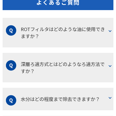
よくあるご質問
ROTフィルタはどのような油に使用でき
ますか？
低粘度油から高粘度潤滑油まで、さまざまな工業用油に対
応しています。
深層ろ過方式とはどのようなろ過方法で
すか？
ろ過精度も豊富なバリエーションからお選びいただけるた
め、対象油の状態に合わせた最適な設定が可能です。
深層ろ過方式とは、ろ材の表面はもちろん、ろ材内部でも
夾雑物を捕捉するろ過方式です。
水分はどの程度まで除去できますか？
表面のみで夾雑物を捕捉する方式と比べて、捕捉量が多い
ため目詰まりしにくい特徴があります。