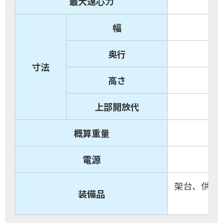
最大遠心力
幅
奥行
寸法
高さ
上部開放代
(高
概算重量
電源
架台、供給
装備品