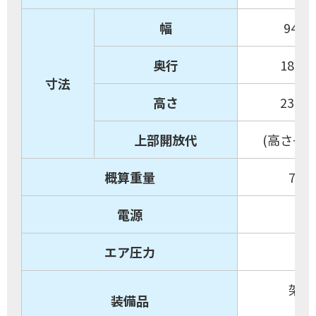
幅
940
奥行
1800
寸法
高さ
2310
上部開放代
(高さ+40
概算重量
700
電源
エア圧力
架台
装備品