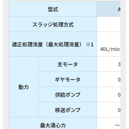
型式
AS-
スラッジ処理方式
～
適正処理流量（最大処理流量） ※1
40L/min（5
主モータ
3.7
ギヤモータ
0.2
動力
供給ポンプ
0.4
移送ポンプ
0.4
最大遠心力
～320