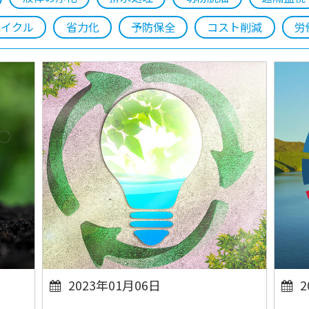
サイクル
省力化
予防保全
コスト削減
労
2023年01月06日
2