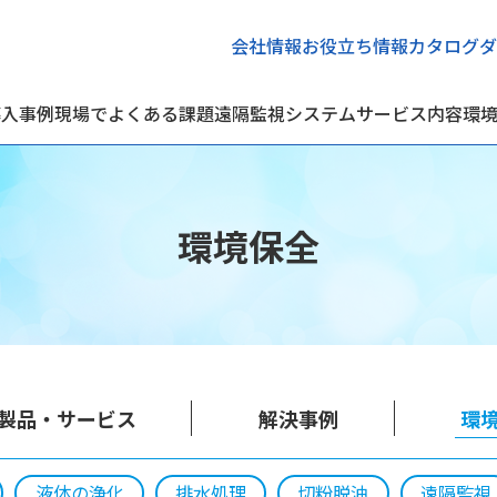
会社情報
お役立ち情報
カタログダ
導入事例
現場でよくある課題
遠隔監視システム
サービス内容
環
環境保全
製品・サービス
解決事例
環
液体の浄化
排水処理
切粉脱油
遠隔監視