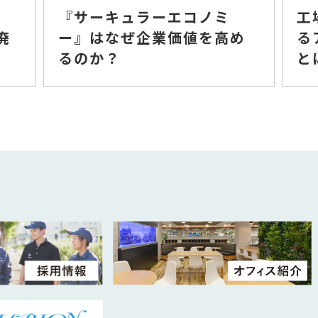
5
『サーキュラーエコノミ
工
廃
ー』はなぜ企業価値を高め
る
るのか？
と