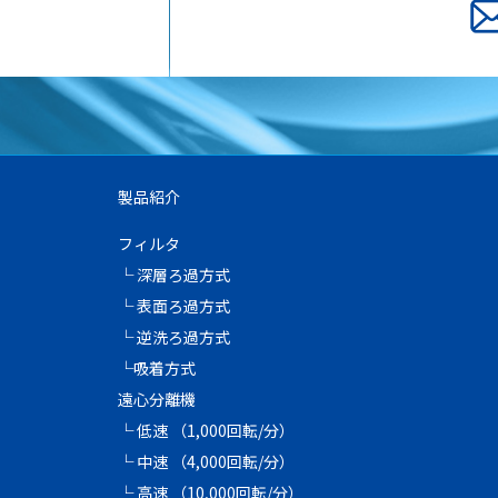
製品紹介
フィルタ
└ 深層ろ過方式
└ 表面ろ過方式
└ 逆洗ろ過方式
└吸着方式
遠心分離機
└ 低速 （1,000回転/分）
└ 中速 （4,000回転/分）
└ 高速 （10,000回転/分）