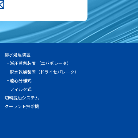
排水処理装置
└ 減圧蒸留装置 （エバポレータ）
└ 脱水乾燥装置（ドライセパレータ）
└ 遠心分離式
└ フィルタ式
切粉脱油システム
クーラント掃除機