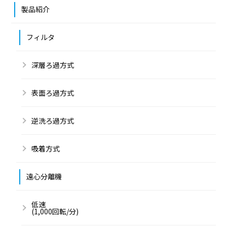
製品紹介
フィルタ
深層ろ過方式
表面ろ過方式
逆洗ろ過方式
吸着方式
遠心分離機
低速
(1,000回転/分)