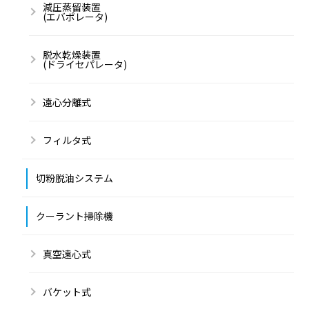
減圧蒸留装置
(エバポレータ)
脱水乾燥装置
(ドライセパレータ)
遠心分離式
フィルタ式
切粉脱油システム
クーラント掃除機
真空遠心式
バケット式