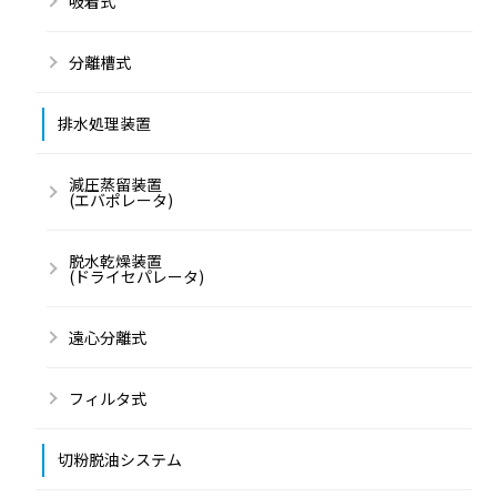
吸着式
分離槽式
排水処理装置
減圧蒸留装置
(エバポレータ)
脱水乾燥装置
(ドライセパレータ)
遠心分離式
フィルタ式
切粉脱油システム