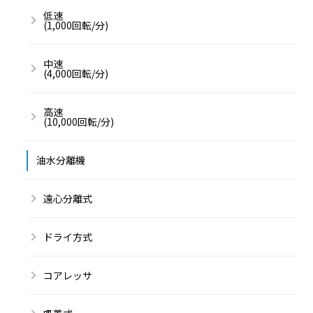
低速
(1,000回転/分)
中速
(4,000回転/分)
高速
(10,000回転/分)
油水分離機
遠心分離式
ドライ方式
コアレッサ