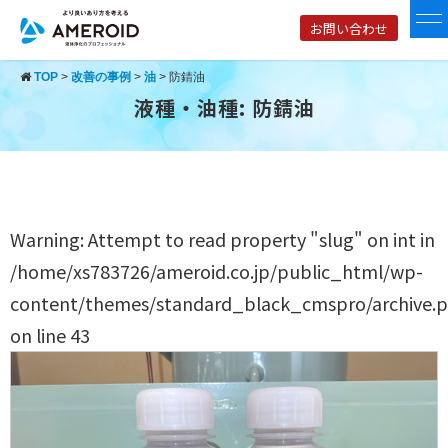
お問い合わせ
TOP
>
改善の事例
>
油
>
防錆油
液種・油種:
防錆油
Warning
: Attempt to read property "slug" on int in
/home/xs783726/ameroid.co.jp/public_html/wp-
content/themes/standard_black_cmspro/archive.
on line
43