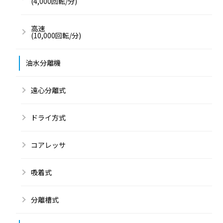
(4,000回転/分)
高速
(10,000回転/分)
油水分離機
遠心分離式
ドライ方式
コアレッサ
吸着式
分離槽式