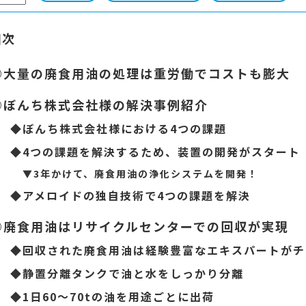
目次
◎
大量の廃食用油の処理は重労働でコストも膨大
◎
ぼんち株式会社様の解決事例紹介
◆
ぼんち株式会社様における4つの課題
◆
4つの課題を解決するため、装置の開発がスタート
▼
3年かけて、廃食用油の浄化システムを開発！
◆
アメロイドの独自技術で4つの課題を解決
◎
廃食用油はリサイクルセンターでの回収が実現
◆
回収された廃食用油は経験豊富なエキスパートがチ
◆
静置分離タンクで油と水をしっかり分離
◆
1日60〜70tの油を用途ごとに出荷