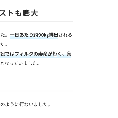
ストも膨大
した。
一日あたり約90㎏排出
される
した。
施設ではフィルタの寿命が短く、薬
となっていました。
下のように行ないました。