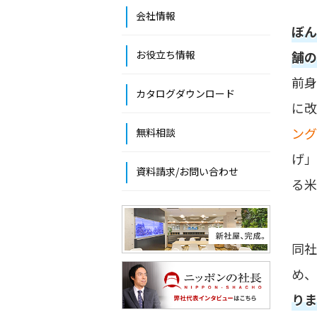
会社情報
ぼん
お役立ち情報
舗の
前身
カタログダウンロード
に改
ング
無料相談
げ」
資料請求/お問い合わせ
る米
同社
め、
りま