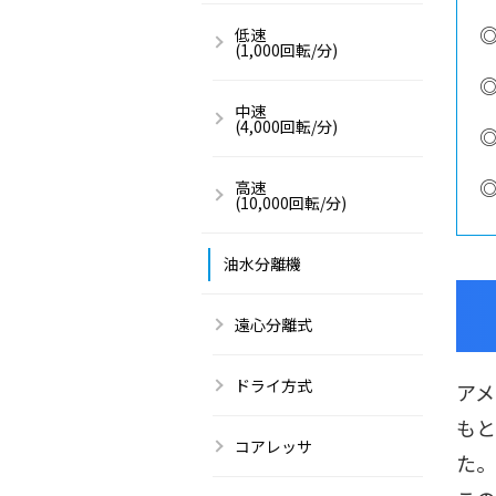
低速
(1,000回転/分)
中速
(4,000回転/分)
高速
(10,000回転/分)
油水分離機
遠心分離式
ドライ方式
アメ
もと
コアレッサ
た。