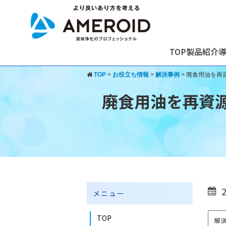
TOP
製品紹介
TOP
>
お役立ち情報
>
解決事例
>
廃食用油を再
廃食用油を再資源
メニュー
TOP
解