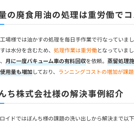
量の廃食用油の処理は重労働でコ
工場様では油かすの処理を毎日手作業で行なっていま
すは水分を含むため、
処理作業は重労働
となっていま
、
月に一度バキューム車の有料回収
を依頼。
蒸留処理
使用量も増加
しており、
ランニングコストの増加が課題
んち株式会社様の解決事例紹介
ロイドではぼんち様の課題の洗い出しから解決まで以