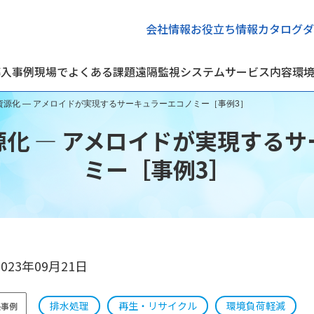
会社情報
お役立ち情報
カタログダ
導入事例
現場でよくある課題
遠隔監視システム
サービス内容
環
資源化 ― アメロイドが実現するサーキュラーエコノミー［事例3］
化 ― アメロイドが実現する
ミー［事例3］
2023年09月21日
排水処理
再生・リサイクル
環境負荷軽減
決事例