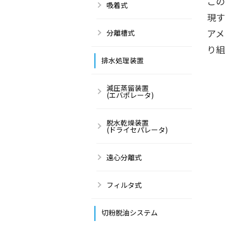
この
吸着式
現す
アメ
分離槽式
り組
排水処理装置
減圧蒸留装置
(エバポレータ)
脱水乾燥装置
(ドライセパレータ)
遠心分離式
フィルタ式
切粉脱油システム