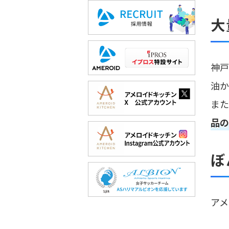
大
神戸
油か
また
品の
ぼ
アメ