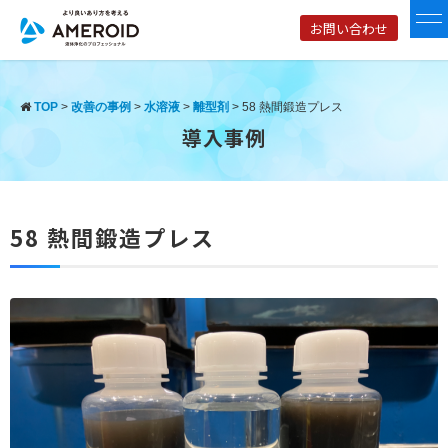
お問い合わせ
TOP
>
改善の事例
>
水溶液
>
離型剤
>
58 熱間鍛造プレス
導入事例
58 熱間鍛造プレス