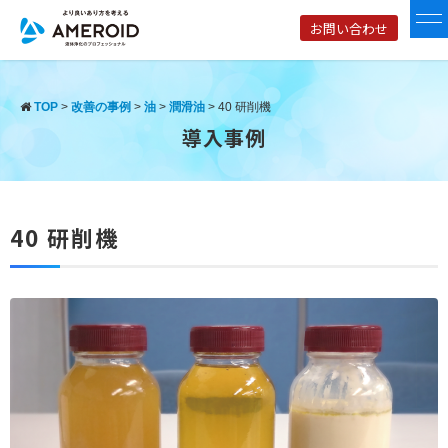
お問い合わせ
TOP
>
改善の事例
>
油
>
潤滑油
>
40 研削機
導入事例
40 研削機