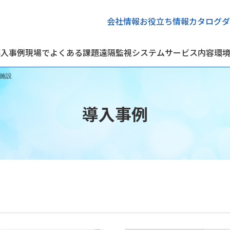
会社情報
お役立ち情報
カタログダ
導入事例
現場でよくある課題
遠隔監視システム
サービス内容
環
理施設
導入事例