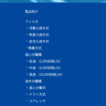
製品紹介
フィルタ
└ 深層ろ過方式
└ 表面ろ過方式
└ 逆洗ろ過方式
└吸着方式
遠心分離機
└ 低速 （1,000回転/分）
└ 中速 （4,000回転/分）
└ 高速 （10,000回転/分）
油水分離機
└ 遠心分離式
└ ドライ方式
└ コアレッサ