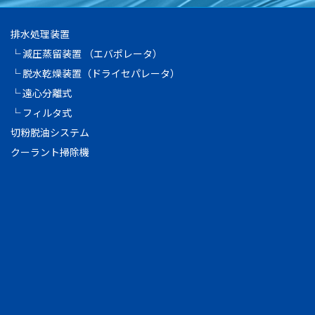
排水処理装置
└ 減圧蒸留装置 （エバポレータ）
└ 脱水乾燥装置（ドライセパレータ）
└ 遠心分離式
└ フィルタ式
切粉脱油システム
クーラント掃除機