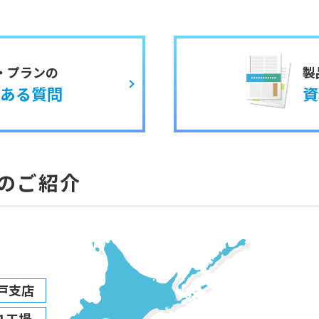
・プランの
製
ある質問
資
のご紹介
戸支店
1工場