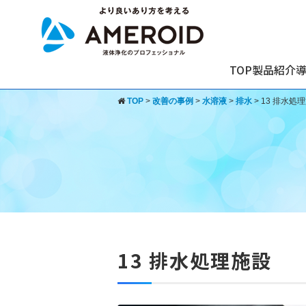
TOP
製品紹介
TOP
>
改善の事例
>
水溶液
>
排水
>
13 排水処
13 排水処理施設