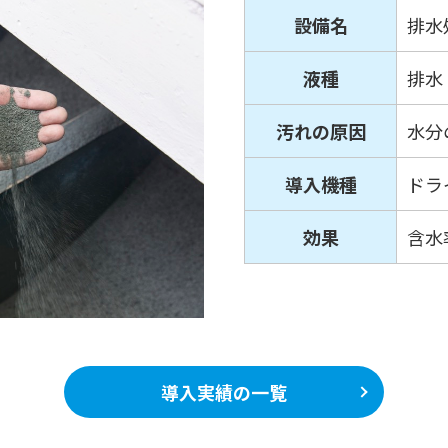
設備名
排水
液種
排水
汚れの原因
水分
導入機種
ドラ
効果
含水
導入実績の一覧