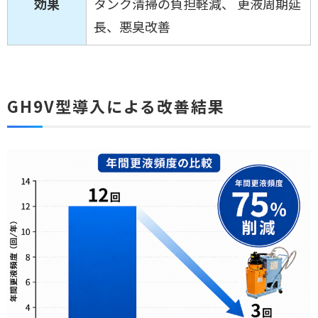
効果
タンク清掃の負担軽減、 更液周期延
長、悪臭改善
GH9V型導入による改善結果