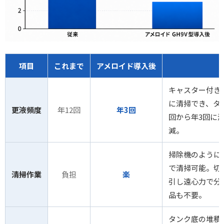
項目
これまで
アメロイド導入後
キャスター付き
に清掃でき、タ
更液頻度
年12回
年3回
回から年3回に
減。
掃除機のように
で清掃可能。切
清掃作業
負担
楽
引し遠心力で分
品も不要。
タンク底の堆積