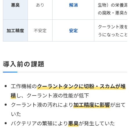
悪臭
あり
解消
生物）の栄養源
の腐敗・悪臭が
クーラント液を
加工精度
不安定
安定
うになったこと
導入前の課題
工作機械の
クーラントタンクに切粉・スカムが堆
積
し、クーラント液の性能が低下
クーラント液の汚れにより
加工精度に影響
が出て
いた
バクテリアの繁殖により
悪臭
が発生していた