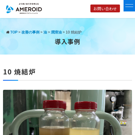
お問い合わせ
TOP
>
改善の事例
>
油
>
潤滑油
>
10 焼結炉
導入事例
10 焼結炉