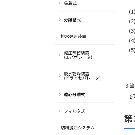
吸着式
(
分離槽式
(
(
排水処理装置
(
(
減圧蒸留装置
(エバポレータ)
脱水乾燥装置
(ドライセパレータ)
3
遠心分離式
部
フィルタ式
第
切粉脱油システム