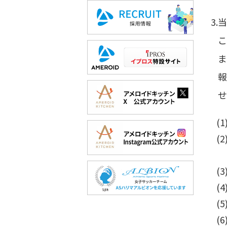
3
こ
ま
報
せ
(
(
(
(
(
(