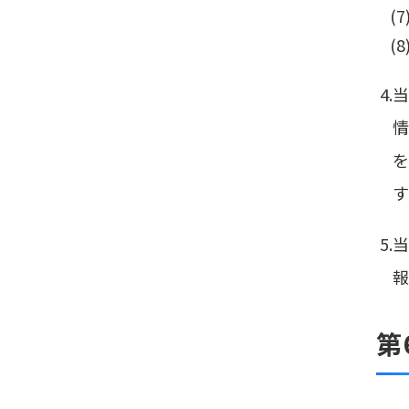
(
(
4
情
を
す
5
報
第