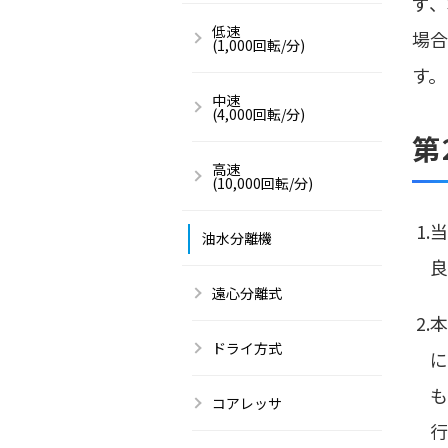
ず、
低速
場合
(1,000回転/分)
す。
中速
(4,000回転/分)
第
高速
(10,000回転/分)
1
油水分離機
良
遠心分離式
2
ドライ方式
に
も
コアレッサ
行