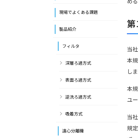
める
現場でよくある課題
第
製品紹介
フィルタ
当社
本規
深層ろ過方式
しま
表面ろ過方式
本規
逆洗ろ過方式
ユー
吸着方式
当社
規定
遠心分離機