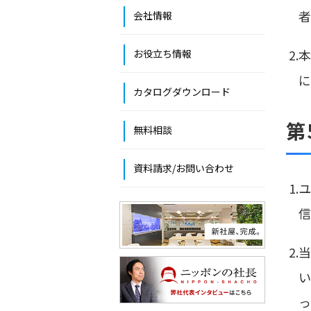
者
会社情報
2
お役立ち情報
に
カタログダウンロード
第
無料相談
資料請求/お問い合わせ
1
信
2
い
っ