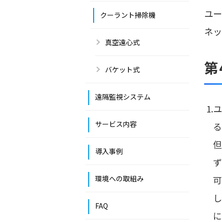
ユー
クーラント掃除機
ネッ
真空遠心式
第
バケット式
遠隔監視システム
1
サービス内容
る
但
導入事例
ず
環境への取組み
可
し
FAQ
に